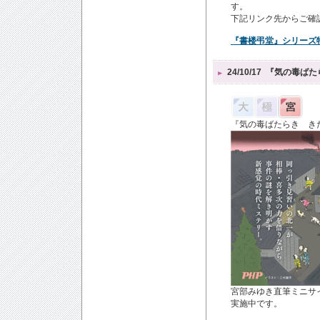
す。
下記リンク先からご確
『書楼弔堂』シリーズ
24/10/17
『気の毒ばた
『気の毒ばたらき き
宮部みゆき直筆ミニサ
実施中です。