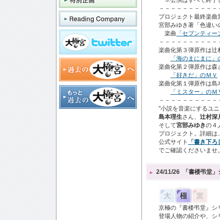
※公演はすべて終了
－－－－－－－－－－
プロジェクト最終楽曲第
宮部みゆき著「色違い
楽曲
「セブンティー
－－－－－－－－－－
楽曲化第３弾原作は辻
「海のまにまに」
楽曲化第２弾原作は森
「好きだ」のＭＶ
楽曲化第１弾原作は島
「ミスター」のＭ
－－－－－－－－－－
"小説を音楽にするユニ
島本理生
さん、
辻村深
そして
宮部みゆき
の４
プロジェクト。詳細は..
公式サイト
「書き下ろ
でご確認くださいませ
24/11/26
「書楼弔堂」
京極の『書楼弔堂』シ
登場人物の紹介や、シ