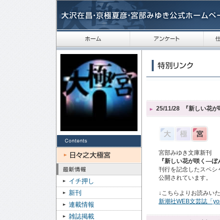
25/11/28
『新しい花が
宮部みゆき文庫新刊
『新しい花が咲く―ぼ
刊行を記念したスペシ
公開されています。
イチ押し
新刊
↓こちらよりお読みい
新潮社WEB文芸誌「yo
連載情報
雑誌掲載