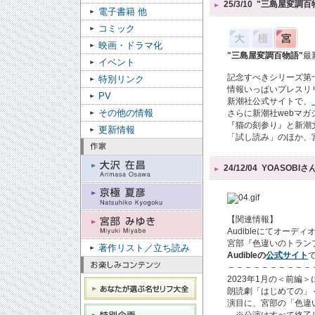
25/3/10
"三島屋変調百
電子書籍 他
コミック
映画・ドラマ化
"三島屋変調百物語"
最新
イベント
記念すべきシリーズ第
特別リンク
情報いっぱいプレスリリ
PV
新潮社公式サイトで、
その他の情報
さらに新潮社webマガ
『猫の刻参り』と新潮
更新情報
「試し読み」のほか、
24/12/04
YOASOBI
【関連情報】
Audibleにてオーデ
宮部『色違いのトランプ
著作リスト／立ち読み
Audibleの
公式サイト
－－－－－－－－－－
2023年1月の＜前編＞に
朗読劇「はじめての」
演目に、宮部の「色違