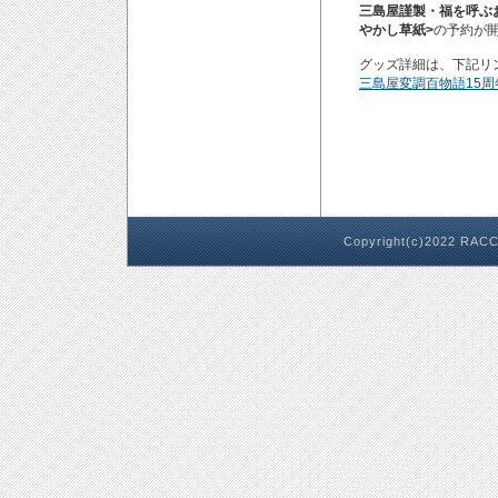
三島屋謹製・福を呼ぶ
やかし草紙>
の予約が
グッズ詳細は、下記リ
三島屋変調百物語15
Copyright(c)2022 RACC