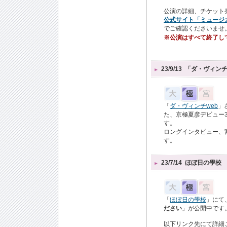
公演の詳細、チケット発
公式サイト「ミュージ
でご確認くださいませ
※公演はすべて終了し
23/9/13
「ダ・ヴィンチ
「
ダ・ヴィンチweb
」
た、京極夏彦デビュー
す。
ロングインタビュー、
す。
23/7/14
ほぼ日の學校
「
ほぼ日の學校
」にて
ださい
」が公開中です
以下リンク先にて詳細