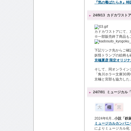
『気の毒ばたらき』特
24/9/13
カドカワスト
カドカワストアにて、
※一部販売終了商品も
下記リンク先からご確
妖怪トランプの絵柄も
京極夏彦 限定オリジナ
そして、同オンライン
「角川ホラー文庫30
京極と宮部も協力した..
24/7/01
ミュージカル
2024年6月...
小説「鉄
ミュージカルカンパニ
によりミュージカル化