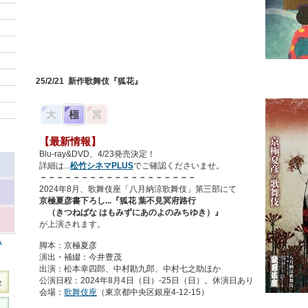
25/2/21
新作歌舞伎『狐花』
【最新情報】
Blu-ray&DVD、4/23発売決定！
詳細は...
松竹シネマPLUS
でご確認くださいませ。
－－－－－－－－－－－－－－－－－－－
2024年8月、歌舞伎座「八月納涼歌舞伎」第三部にて
京極夏彦書下ろし...『狐花 葉不見冥府路行
（きつねばな はもみずにあのよのみちゆき）』
が上演されます。
み
脚本：京極夏彦
演出・補綴：今井豊茂
出演：松本幸四郎、中村勘九郎、中村七之助ほか
公演日程：2024年8月4日（日）-25日（日）。休演日あり
会場：
歌舞伎座
（東京都中央区銀座4-12-15）