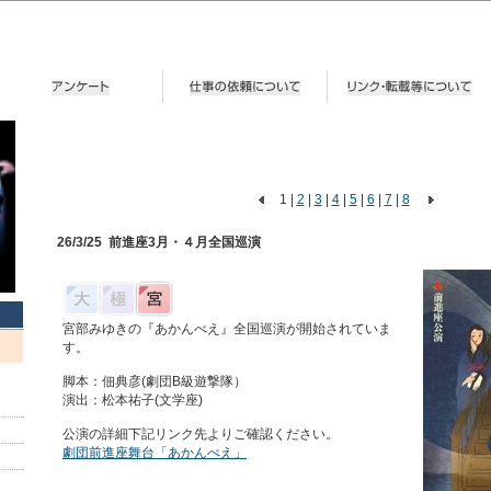
1
|
2
|
3
|
4
|
5
|
6
|
7
|
8
26/3/25
前進座3月・４月全国巡演
宮部みゆきの『あかんべえ』全国巡演が開始されていま
す。
脚本：佃典彦(劇団B級遊撃隊）
演出：松本祐子(文学座)
公演の詳細下記リンク先よりご確認ください。
劇団前進座舞台「あかんべえ」