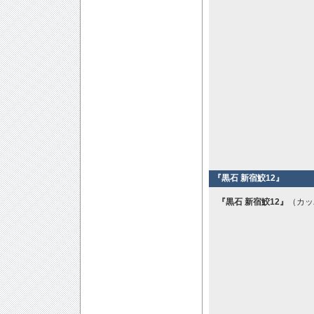
『黒石 新宿鮫12』
『黒石 新宿鮫12』
（カッ