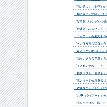
『雨の狩人』（上/下）幻冬
『極悪専用』徳間ノベルス 
『新装版 ジャングルの儀式
『新装版 らんぼう』角川文
『ライアー』新潮文庫 2/
『冬の保安官 新装版』角川
『夜明けまで眠らない』双葉
『眠たい奴ら 新装版』角川
『海と月の迷路』（上/下）
『標的はひとり 新装版』角
『悪人海岸探偵局 新装版』
『欧亜純白』（上/下）徳間
『LIAR（ライアー）』光
『語りつづけろ、届くまで