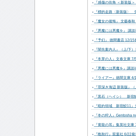
『感傷の街角 ＜新装版＞ 
『標的走路〈新装版〉 失
『魔女の後悔』 文藝春秋 4
『悪魔には悪魔を』 講談社
『予幻』 徳間書店 12/1
『闇先案内人』（上/下）光
『冬芽の人』文春文庫 7/
『悪魔には悪魔を』講談社NO
『ライアー』徳間文庫 4/
『罪深き海辺 新装版』（上
『黒石（ヘイシ） 新宿鮫1
『暗約領域 新宿鮫11』光
『冬の狩人』Gentosha nov
『黄龍の耳』集英社文庫 7
『晩秋行』双葉社 6/22発