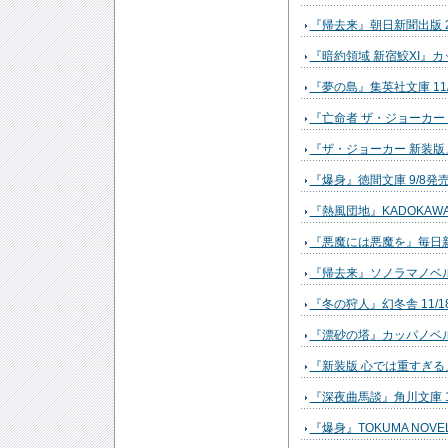
『帰去来』朝日新聞出版 2
『暗約領域 新宿鮫XI』カッ
『夢の島』集英社文庫 11/
『亡命者 ザ・ジョーカー 
『ザ・ジョーカー 新装版』
『爆身』徳間文庫 9/8発
『熱風団地』KADOKAWA 
『悪魔には悪魔を』毎日新聞
『帰去来』ソノラマノベルス
『冬の狩人』幻冬舎 11/1
『漂砂の塔』カッパノベルス
『新装版 心では重すぎる』
『深夜曲馬談』角川文庫 1
『爆身』TOKUMA NOVEL