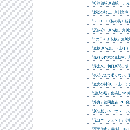
『暗約領域 新宿鮫11』光文
『影絵の騎士』角川文庫 1
『B・D・T〔掟の街〕新装
『悪夢狩り 新装版』角川文
『Kの日々 新装版』角川文庫
『魔物 新装版』（上/下）角
『売れる作家の全技術』角川
『帰去来』朝日新聞出版 1
『夜明けまで眠らない』双葉
『魔女の封印』（上/下）文
『漂砂の塔』集英社 9/5
『爆身』徳間書店 5/16発
『新装版 シャドウゲーム』
『俺はエージェント』小学館
『覆面作家』講談社 10/1