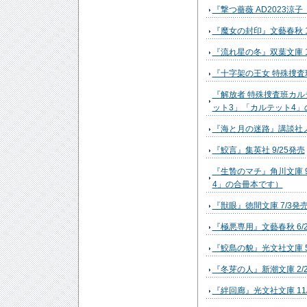
『撃つ薔薇 AD2023涼
『魔女の封印』文藝春秋 1
『流れ星の冬』双葉文庫 1
『十字架の王女 特殊捜査班
『解放者 特殊捜査班カルテ
ット3」「カルテット4」
『海と月の迷路』講談社ノベ
『鮫言』集英社 9/25発売
『生贄のマチ』角川文庫 
4」の合冊本です）
『獣眼』徳間文庫 7/3発
『極悪専用』文藝春秋 6/
『鮫島の貌』光文社文庫 5
『冬芽の人』新潮文庫 2/
『絆回廊』光文社文庫 11/