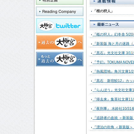
「棺の狩人」
『柩の狩人』幻冬舎 5/2
『新装版 海と月の迷路（上
『黒石』光文社文庫 3/1
『予幻』TOKUMA NOVEL
『熱風団地』角川文庫1/2
『黒石 新宿鮫12』カッパ
『らんぼう』光文社文庫12
『帰去来』集英社文庫11/
『夜刑事』 水鈴社10/31
『追跡者の血統 ＜新装版＞
『漂泊の街角 ＜新装版＞ 