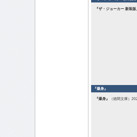
『ザ・ジョーカー 新装版
『爆身』
『爆身』
（徳間文庫）20