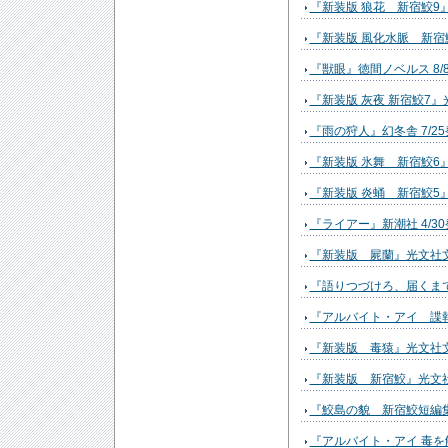
『新装版 狼花 新宿鮫9』
『新装版 風化水脈 新宿鮫
『獣眼』徳間ノベルス 8/
『新装版 灰夜 新宿鮫7』光
『雨の狩人』幻冬舎 7/2
『新装版 氷舞 新宿鮫6』
『新装版 炎蛹 新宿鮫5』
『ライアー』新潮社 4/3
『新装版 屍蘭』光文社文庫
『語りつづけろ、届くまで
『アルバイト・アイ 諜報
『新装版 毒猿』光文社文庫
『新装版 新宿鮫』光文社文
『鮫島の貌 新宿鮫短編集
『アルバイト・アイ 毒を解