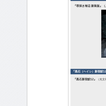
『罪深き海辺 新装版』（
『黒石（ヘイシ）新宿鮫1
『黒石新宿鮫12』
（光文社