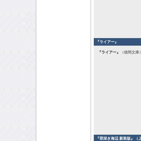
『ライアー』
『ライアー』
（徳間文庫）
『罪深き海辺 新装版』（上