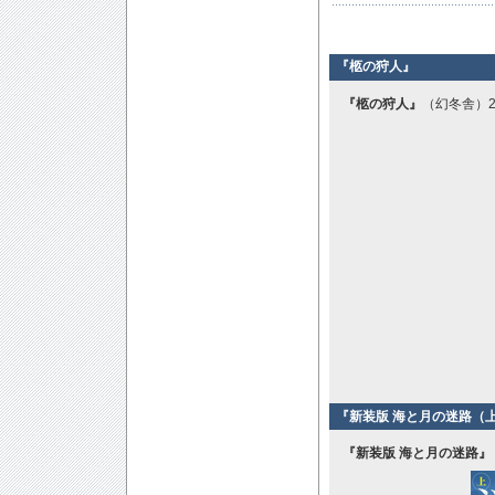
『柩の狩人』
『柩の狩人』
（幻冬舎）2
『新装版 海と月の迷路（上
『新装版 海と月の迷路』