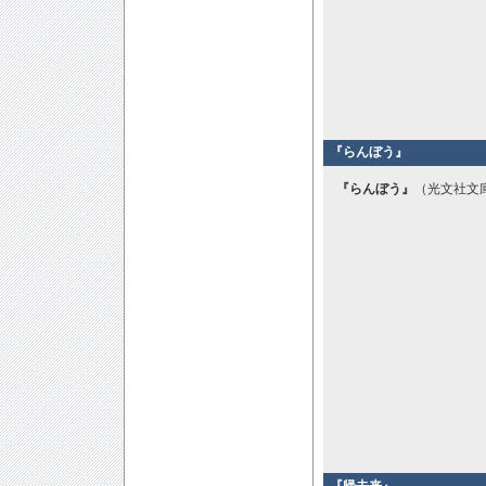
『らんぼう』
『らんぼう』
（光文社文庫
『帰去来』