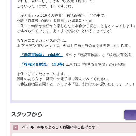
それも、若い...もしくは若い頃設定（創作）で。
こういったコラボ、イイですよね。
「怪と幽」vol.016号の特集"「巷説百物語」了"の中で、
小説『前巷説百物語』を担当した編集Oさんが、
「又市の物語を最初から楽しむなら本作から読むことをオススメします
と述べられています。あくまで小説で...ということですが。
ちなみにコミカライズの方は...
上で"再開"と書いたように、今回も漫画担当の日高建男先生が、以前、
『巷説百物語』（全4巻）
...原作は『巷説百物語』と『続巷説百物語』
『後巷説百物語』（全3巻）
...原作は『後巷説百物語』の前半3篇
を仕上げてくださっています。
興味のある方は、発売中の電子版で読んでみてください。
（巷説百物語と聞くと、ムック本「怪」創刊の頃を思いだします...ノリ）
2025年...本年もよろしくお願い申しあげます！