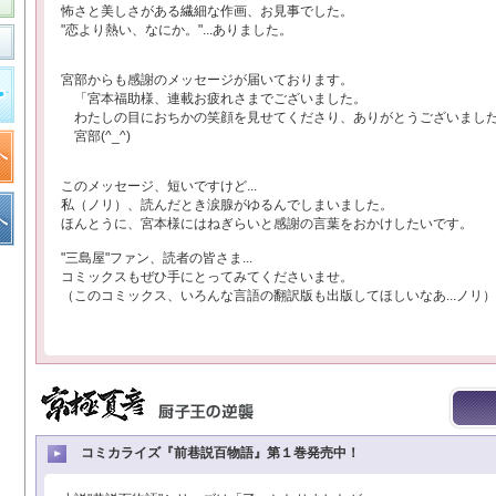
怖さと美しさがある繊細な作画、お見事でした。
"恋より熱い、なにか。"...ありました。
宮部からも感謝のメッセージが届いております。
「宮本福助様、連載お疲れさまでございました。
わたしの目におちかの笑顔を見せてくださり、ありがとうございまし
宮部(^_^)ゞ
このメッセージ、短いですけど...
私（ノリ）、読んだとき涙腺がゆるんでしまいました。
ほんとうに、宮本様にはねぎらいと感謝の言葉をおかけしたいです。
"三島屋"ファン、読者の皆さま...
コミックスもぜひ手にとってみてくださいませ。
（このコミックス、いろんな言語の翻訳版も出版してほしいなあ...ノリ）
コミカライズ『前巷説百物語』第１巻発売中！