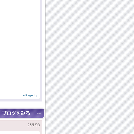
」
▲Page top
25/1/08