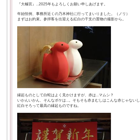
『大極宮』...2025年もよろしくお願い申しあげます。
年始恒例、事務所近くの乃木神社に行ってまいりました。（ノリ）
まずはお約束。参拝客を出迎える紅白の干支の置物の撮影から。
縁起ものとして白蛇はよく見かけますが、赤は...マムシ？
いかんいかん、そんなボケは...。そもそも赤まむしはこんな赤じゃない
紅白そろって最高の縁起ものですね。