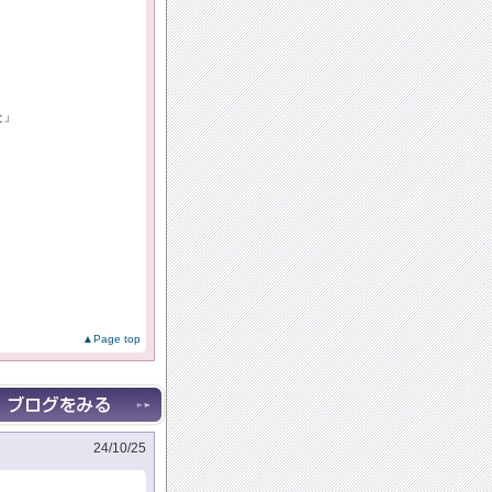
た」
▲Page top
24/10/25