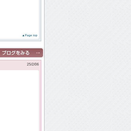
▲Page top
25/2/06