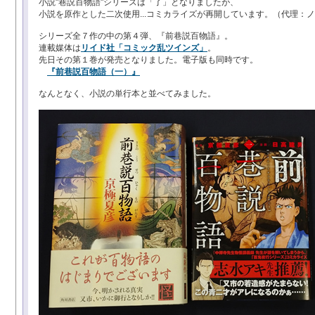
小説"巷説百物語"シリーズは「了」となりましたが、
小説を原作とした二次使用...コミカライズが再開しています。（代理：
シリーズ全７作の中の第４弾、『前巷説百物語』。
連載媒体は
リイド社「コミック乱ツインズ」
。
先日その第１巻が発売となりました。電子版も同時です。
『
前巷説百物語（一）』
なんとなく、小説の単行本と並べてみました。