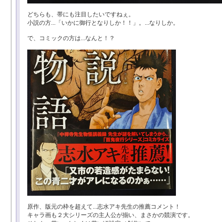
どちらも、帯にも注目したいですねぇ。
小説の方...「いかに御行となりしか！！」。...なりしか。
で、コミックの方は...なんと！？
原作、版元の枠を超えて...志水アキ先生の推薦コメント！
キャラ画も２大シリーズの主人公が揃い、まさかの競演です。