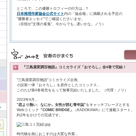
ところで、この優勝トロフィーの行方は...？
日本推理作家協会公式サイト
内の「協会報」に掲載される予定の
"優勝者エッセイ"でご確認くださいませ。
（目指せ"文壇の雀鬼"、今からでも...遅いかな。ノリ）
『三島屋変調百物語』コミカライズ「おそろし」全4巻で完結！
"三島屋変調百物語"コミカライズ企画、
小説第一弾『おそろし』を原作としたコミックス...
このたび第4巻発売をもって無事完結いたしました。（代理：ノリ）
2023年4月...
"恋より熱い、なにか。女性が読む青年誌"
をキャッチフレーズとする
み
Webコミック
「COMIC BRIDGE」
（KADOKAWA）にて連載スタート。
約2年をかけての完成です。
時代物を画におこすのは大変な作業...