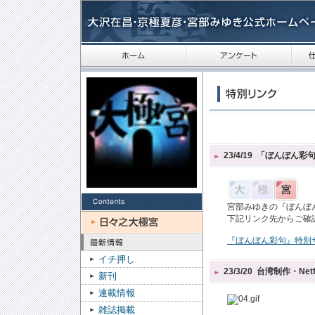
23/4/19
「ぼんぼん彩
宮部みゆきの『ぼんぼ
下記リンク先からご確
『ぼんぼん彩句』特別
イチ押し
23/3/20
台湾制作・Net
新刊
連載情報
雑誌掲載