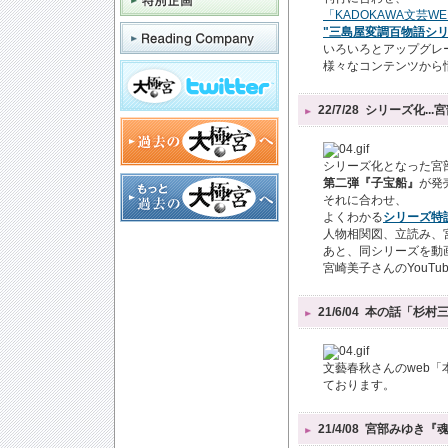
「KADOKAWA文芸
"三島屋変調百物語シ
いろいろとアップグレ
様々なコンテンツから
22/7/28
シリーズ化..
シリーズ化となった宮部
第二弾『子宝船』
が発
それに合わせ、
よくわかる
シリーズ特
人物相関図、立読み、宮
あと、同シリーズを動
宮崎美子さんのYouTu
21/6/04
本の話「杉村
文藝春秋さんのweb「
ております。
21/4/08
宮部みゆき『