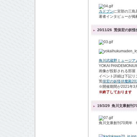
カドブン
に宮部の三島
著者インタビューが掲
20/11/26
荒俣宏の妖怪
角川武蔵野ミュージア
YOKAI PANDE
画像が投影される部屋
イベント詳細は下記リ
荒
俣宏の妖怪伏魔殿2020 
※開催期間が2021年
※終了しております
19/3/29
角川文庫創刊7
角川文庫創刊70周年