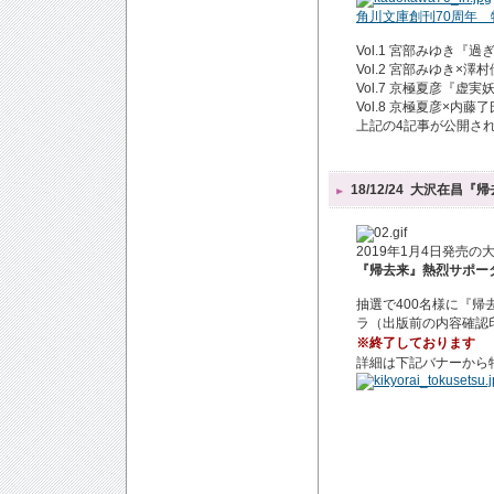
角川文庫創刊70周年
Vol.1 宮部みゆき
Vol.2 宮部みゆき×
Vol.7 京極夏彦『
Vol.8 京極夏彦×内
上記の4記事が公開さ
18/12/24
大沢在昌『帰
2019年1月4日発売
『帰去来』
熱烈サポー
抽選で400名様に『
ラ（出版前の内容確認
※終了しております
詳細は下記バナーから