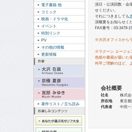
演日・公演回数・会
電子書籍 他
せください。
コミック
それにつきましても
映画・ドラマ化
演概要をお知らせく
イベント
FAX番号：03-3479-15
特別リンク
※大沢オフィスから
PV
その他の情報
※ラクーン エージ
更新情報
色紙や書籍が届いた
何卒ご理解のほど、
会社概要
社名
株式会社ラ
所在地
東京都港区
著作リスト／立ち読み
代表者
中田一