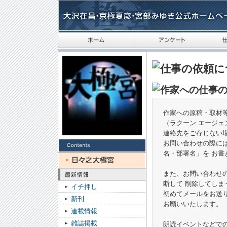
作家への原稿・取材
（ラクーン エージ
連絡先をご存じない
お問い合わせの際には
名・部署名」を お
また、お問い合わせ
断して 削除してしま
イチ押し
初めてメールをお送
新刊
お願いいたします。
連載情報
雑誌掲載
朗読イベントなどで