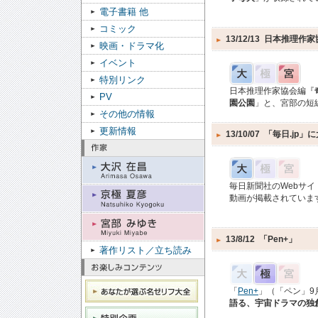
電子書籍 他
コミック
13/12/13
日本推理作家
映画・ドラマ化
イベント
特別リンク
日本推理作家協会編『
PV
園公園
」と、宮部の短
その他の情報
更新情報
13/10/07
「毎日.jp
毎日新聞社のWebサイ
動画が掲載されていま
13/8/12
「Pen+」
著作リスト／立ち読み
「
Pen+
」（「ペン」9
語る、宇宙ドラマの独