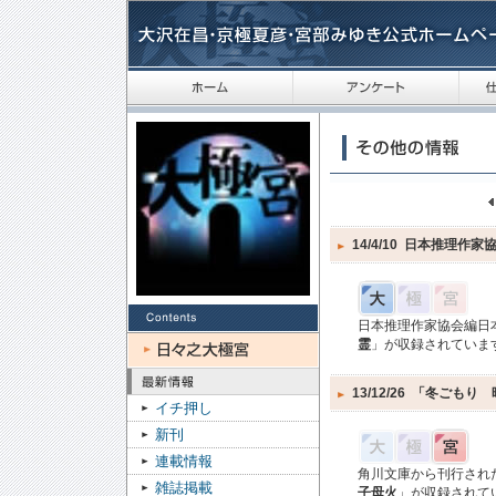
14/4/10
日本推理作家
日本推理作家協会編日
霊
」が収録されていま
13/12/26
「冬ごもり 
イチ押し
新刊
連載情報
角川文庫から刊行され
雑誌掲載
子母火
」が収録されて