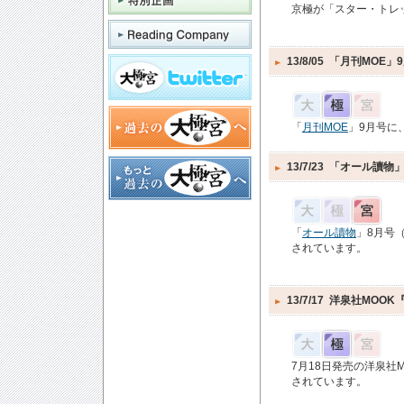
京極が「スター・トレ
13/8/05
「月刊MOE」
「
月刊MOE
」9月号に
13/7/23
「オール讀物」
「
オール讀物
」8月号
されています。
13/7/17
洋泉社MOOK
7月18日発売の洋泉社M
されています。