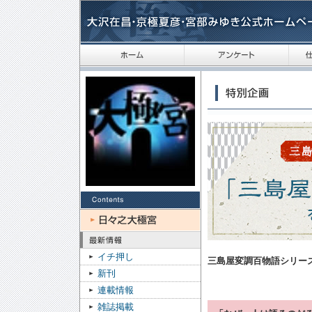
イチ押し
三島屋変調百物語シリー
新刊
連載情報
雑誌掲載