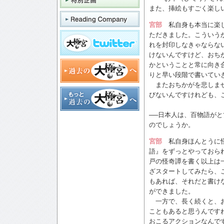
また、挿絵もすごく楽し
宮部
私自身も本当に楽し
ただきました。こういう
れを封印しなきゃならな
けないんですけど、おち
かということと常に向き
りと早い段階で書いてい
またおちかがを悲しませ
びないんですけれども、
──日本人は、百物語が
のでしょうか。
宮部
私自身ほんとうに怪
語』をずっとやっておら
戸の怪奇譚を書く以上は
ざスタートしてみたら、
もあれば、それだと書け
ができました。
一方で、長く続くと、お
こともあると思うんです
おこるアクションなんで