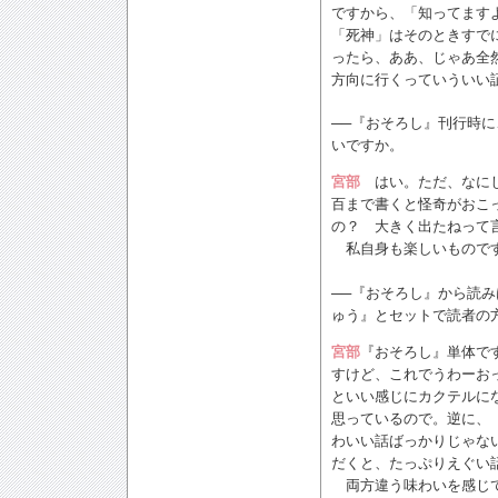
ですから、「知ってます
「死神」はそのときすで
ったら、ああ、じゃあ全
方向に行くっていういい
──『おそろし』刊行時
いですか。
宮部
はい。ただ、なにし
百まで書くと怪奇がおこ
の？ 大きく出たねって
私自身も楽しいものです
──『おそろし』から読
ゅう』とセットで読者の
宮部
『おそろし』単体で
すけど、これでうわーお
といい感じにカクテルに
思っているので。逆に、
わいい話ばっかりじゃな
だくと、たっぷりえぐい
両方違う味わいを感じて