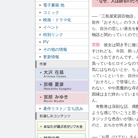
「なぜ、人は語るのだ
電子書籍 他
コミック
──「三島屋変調百物語
映画・ドラマ化
前作『おそろし』のラス
イベント
ら、自分の悲しい過去を
物語と関わっていくので
特別リンク
PV
宮部
彼女は聞き手に徹し
その他の情報
すけれども、今回、助っ
更新情報
っこう出てきたんです。
負っているヒロインなの
気にはなれないとか、ち
っていくというか、自分
『おそろし』で登場した
わない、やや悪魔的な存
因縁はまだ終わっていま
ん。
奇数巻は深刻な話、偶数
著作リスト／立ち読み
ような感じでいこうと思
タジックな色合いが強い
のと、おちかが向き合っ
──「お早（ひでり）さ