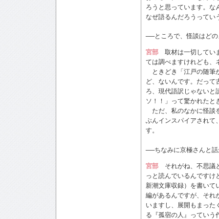
ろうと思っています。な
なぜ語るんだろうってい
──ところで、怪談はど
宮部
取材は一切していま
ては調べますけれども、
ときどき「江戸の随筆か
ど、ないんです。だって
ろ、現代語訳じゃないと
ソ！！」って驚かれたと
ただ、私のなかに怪談を
ぶんインスパイアされて
す。
──ちなみに京極さんと
宮部
それがね、不思議と
っと読んでいるんですけ
新潮文庫収録）を書いて
編があるんですが、それ
いますし、展開もまった
る『孤宿の人』っていう作