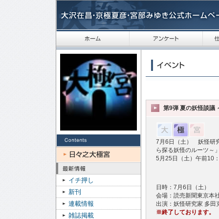
第9弾 夏の妖怪談議
7月6日（土） 妖怪研
ら探る妖怪のルーツ～
5月25日（土）午前1
イチ押し
日時：7月6日（土）
新刊
会場：読売新聞東京本
連載情報
出演：妖怪研究家 多田
※終了しております。
雑誌掲載