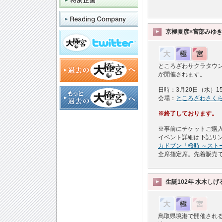
京極夏彦×宮部みゆき
ところざわサクラタウ
が開催されます。
日時：3月20日（水）15：
会場：
ところざわさく
※終了しております。
※事前にチケットご購
イベント詳細は下記リ
カドブン「桜時 ～スト
全席指定席。先着販売
生誕102年 水木し
鳥取県境港で開催される