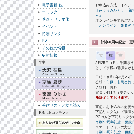
電子書籍 他
お申込み方法、イベント
よみうりカルチャー 第
コミック
～」
映画・ドラマ化
オンライン受講もござ
【オンライン】第９弾
イベント
特別リンク
PV
市制60周年記念 
その他の情報
更新情報
3月25日（月）千葉県
として京極の講演会が
日時：令和6年3月25日（
会場：
市原市市民会館
入場料：無料
定員：491名（要チケッ
※終了しております。
著作リスト／立ち読み
事前にお申込みの必要
下記リンク先にて講演
PCの方は下記リンクか
市制60周年記念 更級
スマートフォンの方は
市制60周年記念 更級