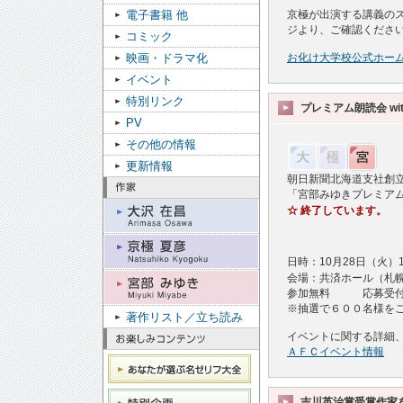
京極が出演する講義の
電子書籍 他
ジより、ご確認くださ
コミック
お化け大学校公式ホー
映画・ドラマ化
イベント
特別リンク
プレミアム朗読会 wit
PV
その他の情報
更新情報
朝日新聞北海道支社創
「宮部みゆきプレミアム朗読
☆
終了しています。
日時：10月28日（火）1
会場：共済ホール（札
参加無料 応募受付：
※抽選で６００名様を
著作リスト／立ち読み
イベントに関する詳細
ＡＦＣイベント情報
吉川英治賞受賞作家