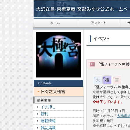
「怪フォーラム in 
「怪フォーラム in 
京極が講師として参加
化け大生でない一般の
☆終了しています。
イチ押し
日時：11月23日（日）
新刊
場所：ホテル「
大歩危
参加費：無料
連載情報
※先着順になっており
雑誌掲載