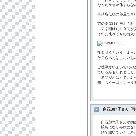
なんだか心が休まらな
事務所仕様の部屋でそ
前の部屋は住居用の3L
ドアを開けたら玄関があっ
それに比べて今の出入
靴を脱ぐという「まっ
そこらへんは、おいお
ご機嫌がいまいちなの
ているかもしれません
一週間がんばって、2
来月もう一回行くそう
白石加代子さん「毒
白石加代子さんが朗読
鮫島になり毒猿になり
隣で聴いていた安寿が