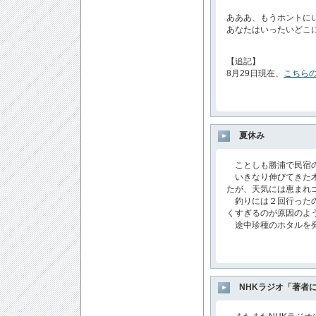
あああ、もうホントに
あなたはいったいどこ
【追記】
8月29日現在、
こちら
夏休み
ことしも勝浦で民宿の
いきなり伸びてきた木
たが、天気には恵まれ
釣りには２回行ったの
くすぎるのが原因のよ
途中珍種のホタルを発見
NHKラジオ「著者