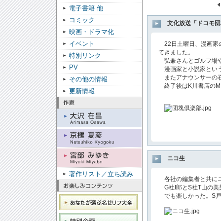
電子書籍 他
コミック
文化放送「ドコモ団
映画・ドラマ化
イベント
22日土曜日、漫画家
てきました。
特別リンク
弘兼さんとゴルフ場や
PV
漫画家と小説家という
またアナウンサーの石
その他の情報
終了後はK川書店のM
更新情報
ニコ生
著作リスト／立ち読み
各社の編集者と共にニ
G社I郎とS社T山の
でも楽しかった。S戸