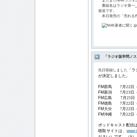
またまたNHKラジオ
番組名はラジオ第一
放送です。
本日発売の「売れる作
「ラジオ版学問ノス
「ラ
先日収録しました
が決定しました。
FM
群馬 7月22日
FM
新潟 7月23日
FM
広島
7月25日
FM
徳島 7月22日
FM
大分 7月22日
FM
沖縄 7月22日
ポッドキャスト配信は
聴取サイトは
、
www.j
ださい）です。（S）