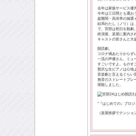
去年は家族サービス優
今年は三日間とも通おう
超難関・高倍率の抽選
結局わたし（ノリ）は
で、宮部は初日を観劇
終演後、楽屋に案内さ
キャストの皆さんと大
朗読劇。
コロナ禍あたりからず
一流の声優さん、ミュ
すごいですよ。ものす
贅沢な生ピアノは心地
音楽劇と言えるぐらい
無音のストレートプレ
堪能しました。
"『はじめての』プロジ
（楽屋挨拶でテンション