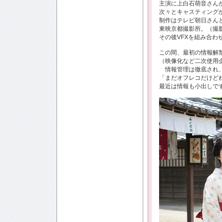
主演に上白石萌音さん
次々とキャスティングか
制作はテレビ朝日さんと
東映京都撮影所。（撮
その後VFXを組み合わ
この間、最初の情報解禁
（映像化など二次使用
情報管理は徹底され、
「まだオフレコだけどね.
最近は情報も小出しです