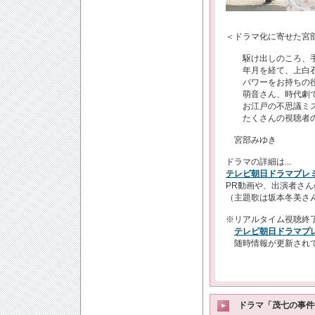
＜ドラマ化に寄せた宮
駆け出しのころ、手
年月を経て、上白石
パワーをお持ちの役
萌音さん、時代劇で
お江戸の不思議ミス
たくさんの視聴者の
宮部みゆき
ドラマの詳細は...
テレビ朝日ドラマプレ
PR動画や、出演者さん
（主題歌は坂本冬美さん
※リアルタイム視聴終
テレビ朝日ドラマプ
随時情報が更新され
ドラマ「茂七の事件簿