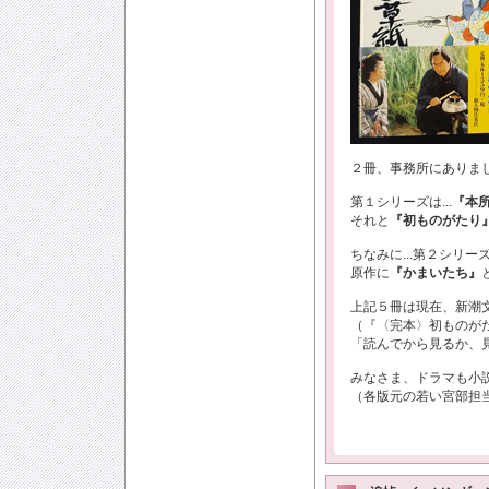
２冊、事務所にありま
第１シリーズは...
『本
それと
『初ものがたり
ちなみに...第２シリ
原作に
『かまいたち』
上記５冊は現在、新潮
（『〈完本〉初ものが
「読んでから見るか、見
みなさま、ドラマも小
（各版元の若い宮部担当