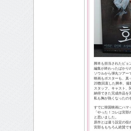
脚本も担当されたピョ
編集が終わったばかり
ソウルから弾丸ツアー
映画もポスターも、真っ
20数回直した脚本、撮
スタッフ、キャスト、
納得できた完成作品を
私も胸が熱くなったの
すでに韓国映画にハマ
「やった！コレは宮部
と思いました。
原作とは違う設定の役の
宮部ももちろん絶賛で