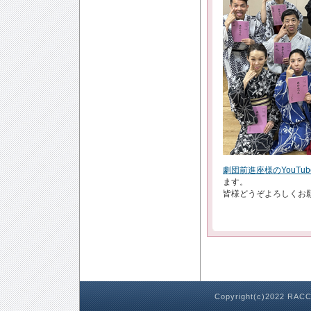
劇団前進座様のYouTu
ます。
皆様どうぞよろしくお
Copyright(c)2022 RACC