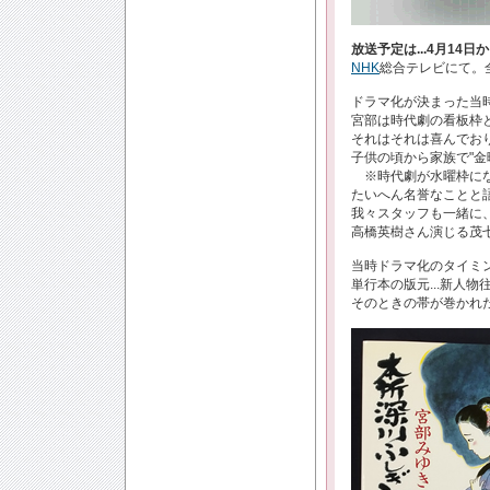
放送予定は...4月14日
NHK
総合テレビにて。
ドラマ化が決まった当
宮部は時代劇の看板枠と
それはそれは喜んでおり
子供の頃から家族で"金
※時代劇が水曜枠にな
たいへん名誉なことと
我々スタッフも一緒に
高橋英樹さん演じる茂
当時ドラマ化のタイミ
単行本の版元...新人
そのときの帯が巻かれた本