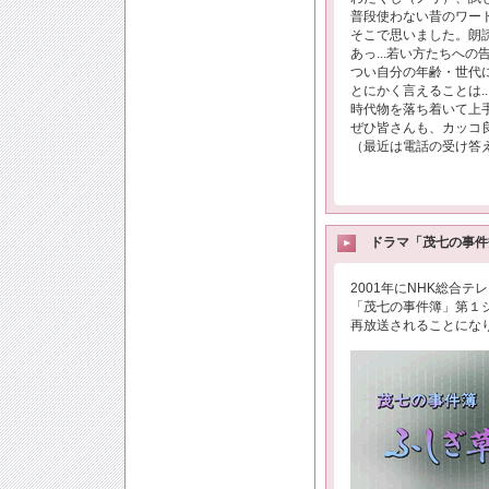
普段使わない昔のワー
そこで思いました。朗
あっ...若い方たちへの
つい自分の年齢・世代に
とにかく言えることは..
時代物を落ち着いて上
ぜひ皆さんも、カッコ良く
（最近は電話の受け答え
ドラマ「茂七の事件簿 
2001年にNHK総合テ
「茂七の事件簿」第１シリ
再放送されることにな