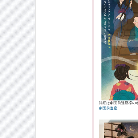
詳細は劇団前進座様の
劇団前進座