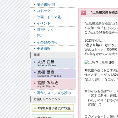
電子書籍 他
コミック
『三島屋変調百物語
映画・ドラマ化
イベント
"三島屋変調百物語"コ
小説第一弾『おそろし』
特別リンク
このたび第4巻発売を
PV
2023年4月...
その他の情報
"恋より熱い、なにか。
更新情報
Webコミック
「COMIC
約2年をかけての完成
時代物を画におこすのは大
怖さと美しさがある繊
"恋より熱い、なにか。"
宮部からも感謝のメッ
著作リスト／立ち読み
「宮本福助様、連載お
わたしの目におちかの
宮部(^_^)ゞ
このメッセージ、短いです