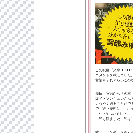
この映画『火車 HEL
コメントを載せました。
宮部もそれぐらいこの
先日、宮部から『火車 
故イ・ソンギュンさんを
ようやく観ることができ
で、観た感想は...「
...というものでした。
（私も観ました。私は
故イ・ソンギュンさん