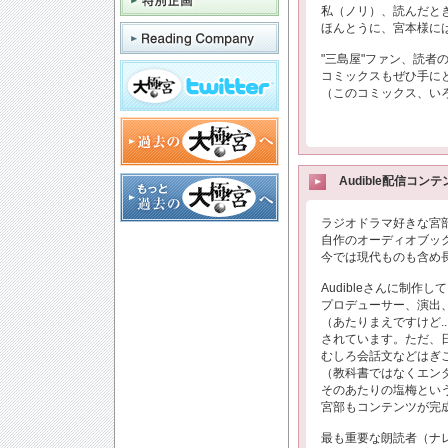
私（ノリ）、読んだと
ほんとうに、宮本様に
"三島屋"ファン、読者の皆
コミックスもぜひ手に
（このコミックス、いろ
Audible配信コン
ラジオドラマ好きな宮部
自作のオーディオブッ
今では現代ものも含め
Audibleさんに制
プロデューサー、演出
（あたりまえですけど.
されています。ただ、
むしろ会話文などはぎこ
（教科書ではなくエンタ
そのあたりの塩梅とい
宮部もコンテンツが完
最も重要な朗読者（ナレ