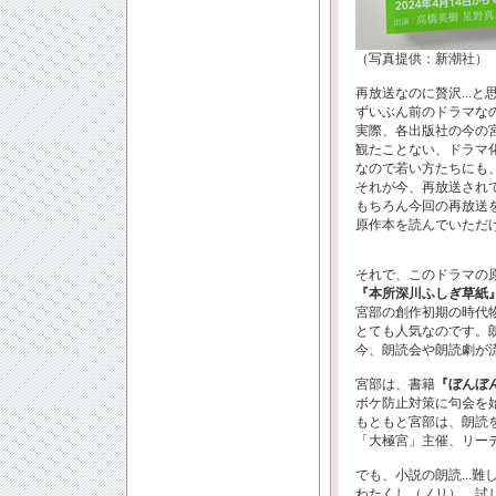
（写真提供：新潮社）
再放送なのに贅沢...
ずいぶん前のドラマな
実際、各出版社の今の
観たことない、ドラマ化
なので若い方たちにも
それが今、再放送され
もちろん今回の再放送
原作本を読んでいただける
それで、このドラマの原
『本所深川ふしぎ草紙
宮部の創作初期の時代
とても人気なのです。
今、朗読会や朗読劇が流
宮部は、書籍
『ぼんぼ
ボケ防止対策に句会を始
もともと宮部は、朗読
「大極宮」主催、リー
でも、小説の朗読...
わたくし（ノリ）、試し