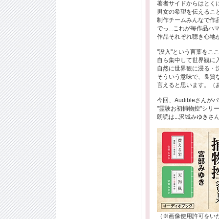
著者サイドからはとく
男女の希望を伝えること
制作チームみんなで作
でっ...これが毎作品
作品それぞれ聴き心地が
"没入"という言葉をこ
自ら集中して世界観に
自然に世界観に浸る・
そういう意味で、良質な
言えると思います。（あ
今回、Audibleさ
"霊験お初捕物控"シリーズ
朗読は...沢城みゆきさ
（※画像使用許可をい