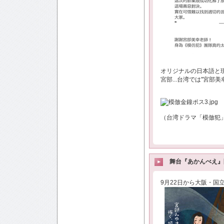
オリジナルの日本語と
宮部...台湾では"宮部
（台湾ドラマ「模倣犯」
舞台『あかんべえ』
9月22日から大阪・国