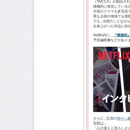
（TAICCA）が創設
積極的に発信している
今回のドラマも多言語
異なる国や地域でも視聴
でも...当然のことな
出来上がった作品に自
Netflix内に、
『模倣犯
予告編映像などがあり
さらに...主演の
ウー・
宮部は...
「心の震えと恐ろしさ