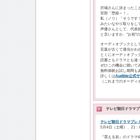
沢城さんに決まったこと
宮部「堕姫～！」
私（ノリ）「そうです！
みたいなやり取りをし
声優さんとして、代表的
と言いますか、"お初"
オーディオブックとして
言葉が古くて適当かわかり
とくにオーディオブッ
読書ともドラマとも違っ
ぜひこの機会に聴いて
無料体験お試し期間も
詳しくは
Audible公式
（これまでのオーディオ
テレビ朝日ドラマプ
テレビ朝日ドラマプレ
5月4日（土曜）、21：
『震える岩』のドラマ化