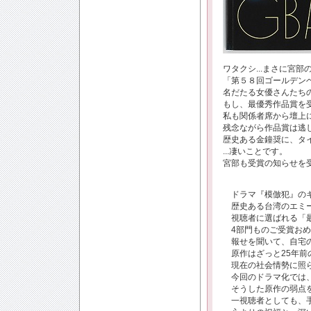
ワタクシ...まさに宮
「第５８回ゴールデン
名だたる女優さんたち
もし、最優秀作品賞を
私も関係者席から壇上に
残念ながら作品賞は逃
歴史ある金鐘奨に、タ
...凄いことです。
宮部も受賞の知らせを
ドラマ『模倣犯』のキ
歴史ある台湾のエミ
視聴者に選ばれる「最
4
部門ものご受賞おめ
報せを聞いて、自宅の
原作はざっと
25
年前
現在の社会情勢に照ら
今回のドラマ化では
そうした原作の弱点を
一視聴者としても、手