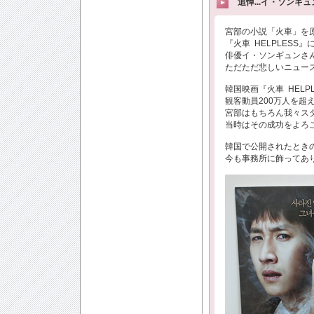
追悼...イ・ソンギ
宮部の小説「火車」を
『火車 HELPLESS
俳優イ・ソンギュンさ
ただただ悲しいニュース
韓国映画『火車 HELPL
観客動員200万人を超
宮部はもちろん我々ス
当時はその成功をよろ
韓国で公開されたとき
今も事務所に飾ってあ