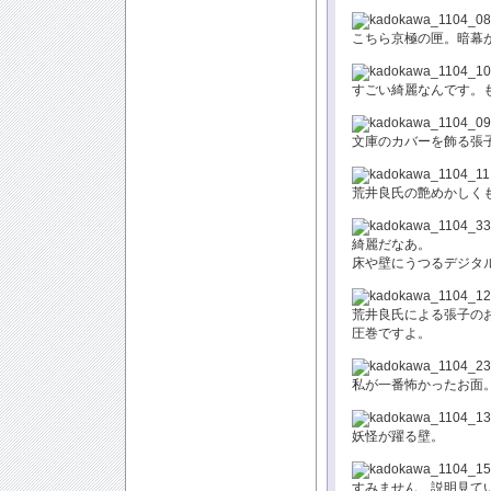
こちら京極の匣。暗幕
すごい綺麗なんです。
文庫のカバーを飾る張
荒井良氏の艶めかしく
綺麗だなあ。
床や壁にうつるデジタ
荒井良氏による張子の
圧巻ですよ。
私が一番怖かったお面
妖怪が躍る壁。
すみません、説明見て