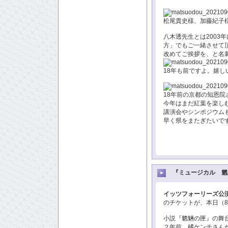
松尾貴史様、加藤紀子
八木透先生とは2003
方」でもご一緒させて
改めてご挨拶を、と名
18年も前ですよ。嬉し
18年前の京都の知恩院
今年はまだ紅葉を楽し
講演会やシンポジウム
早く県をまたぎたいで
『ミュージカル 魍
イッツフォーリーズ公演
のチケットが、本日（8
小説『魍魎の匣』の舞台化
２年前、橘ケンチさん