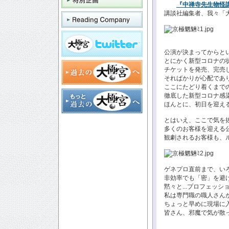
『中禅寺先生物怪
講談社編集者、我々「大
公演が決まってからという
とにかく新型コロナの
チケットを発売、完売し
そればかりが心配であ
ここにたどり着くまで
徹底した新型コロナ感
ほんとに、初日を迎える
とはいえ、ここで気を抜
多くのお客様を迎える
観劇されるお客様も、
ゲネプロ直前まで、い
非効率でも「密」を避
黙々と...プロフェッ
私は専門職の職人さん
ちょっと早めに現場に
皆さん、邪魔で気が散っ