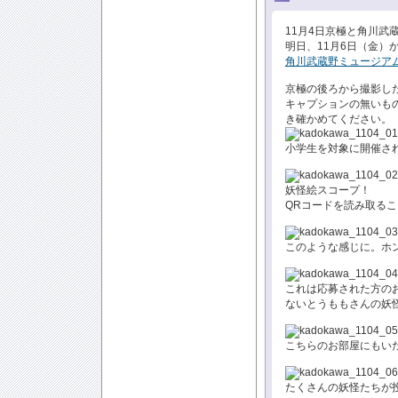
11月4日京極と角川
明日、11月6日（金）
角川武蔵野ミュージア
京極の後ろから撮影し
キャプションの無いも
き確かめてください。
小学生を対象に開催さ
妖怪絵スコープ！
QRコードを読み取る
このような感じに。ホ
これは応募された方の
ないとうももさんの妖
こちらのお部屋にもい
たくさんの妖怪たちが