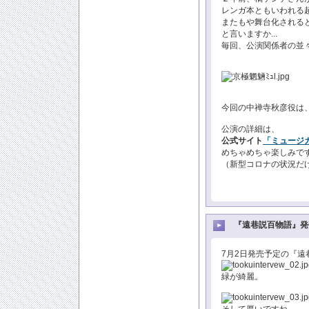
レンガ本ともいわれる
またもや舞台化されると
と言いますか...
毎回、公演関係者の並
今回の中禅寺秋彦役は、
公演の詳細は、
公式サイト
「ミュージ
めちゃめちゃ楽しみで
（新型コロナの状況だけ
『遠巷説百物語』発
7月2日発売予定の『
緑が綺麗。