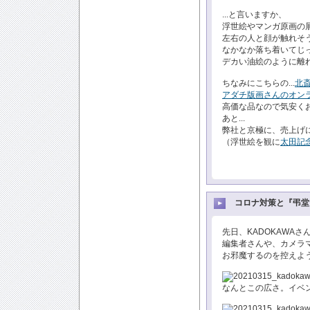
...と言いますか、
浮世絵やマンガ原画の
左右の人と顔が触れそう
なかなか落ち着いてじ
デカい油絵のように離
ちなみにこちらの...
北
アダチ版画さんのオン
高価な品なので気安くお
あと...
弊社と京極に、売上げ
（浮世絵を観に
太田記
コロナ対策と『弔堂
先日、KADOKAWA
編集者さんや、カメラ
お邪魔するのを控えよう
なんとこの広さ。イベ