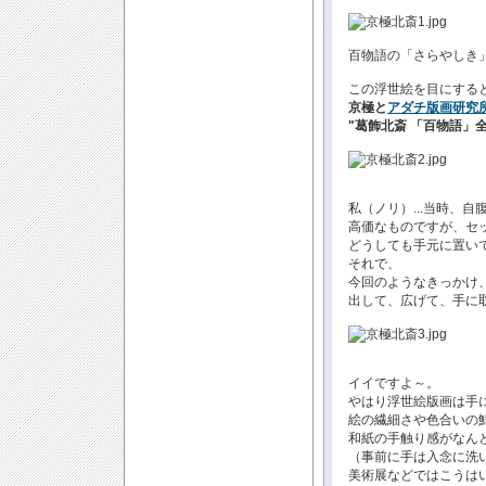
百物語の「さらやしき
この浮世絵を目にすると
京極と
アダチ版画研究
"葛飾北斎 「百物語」全
私（ノリ）...当時、
高価なものですが、セ
どうしても手元に置い
それで、
今回のようなきっかけ、
出して、広げて、手に
イイですよ～。
やはり浮世絵版画は手に
絵の繊細さや色合いの
和紙の手触り感がなんと
（事前に手は入念に洗
美術展などではこうは