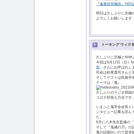
『遠巷説百物語』刊行記
明日は久しぶりに京極
よろしくお願いします
トーキング ウィズ 
久しぶりに京極とNH
今回は9月12日（日）N
堂
」さんにお呼ばれし
司会は松尾貴司さんと
そしてゲストは民族学
テーマは「鬼」。
久しぶりのラジオ収録
コロナ対策も万全です
いまふと鬼学会会長と
ンタビュー記事を読ん
た。
9月に八木先生監修の
そして『鬼滅の刃』の
鬼の話面白いので是非