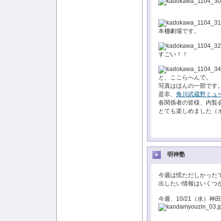
本棚劇場です。
すごい！！
と、ここらへんで。
写真はほんの一部です
是非、
角川武蔵野ミュ
各関係者の皆様、内覧
とても楽しめました（
明神塾
今週は慌ただしかった
出したい情報はいくつ
今週、10/21（水）