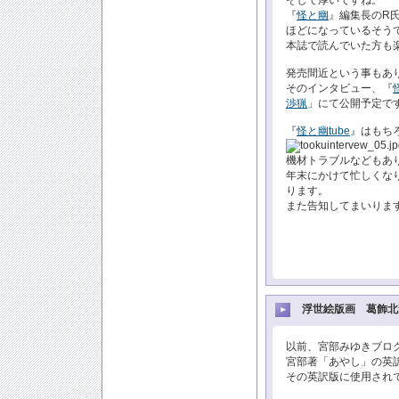
そして厚いですね。
『
怪と幽
』編集長のR氏
ほどになっているそう
本誌で読んでいた方も
発売間近という事もあ
そのインタビュー、『
渉猟
」にて公開予定で
『
怪と幽tube
』はもち
機材トラブルなどもあ
年末にかけて忙しくな
ります。
また告知してまいりま
浮世絵版画 葛飾北
以前、宮部みゆきブログ
宮部著「あやし」の英
その英訳版に使用され