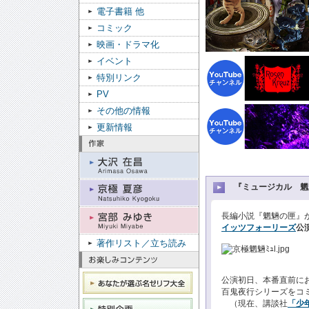
電子書籍 他
コミック
映画・ドラマ化
イベント
特別リンク
PV
その他の情報
更新情報
『ミュージカル 魍
長編小説『魍魎の匣』
イッツフォーリーズ
公
著作リスト／立ち読み
公演初日、本番直前に
百鬼夜行シリーズをコ
（現在、講談社
「少