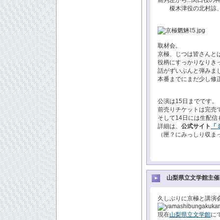
前列左から...関口役
榎木津役の北村諒、
取材会。
京極、じつは皆さんとは
役柄にすっかりなりき
話がずいぶんと弾みま
本番までにまだ少し修正
公演は15日までです。
前売りチケットは完売
そして14日には生配信
詳細は、
公式サイト
「
（匣？にみっしり収まっ
山梨県立文学館主催
久しぶりに京極と講演
現在
山梨県立文学館
に