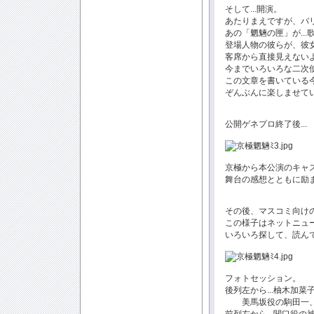
そして...開演。
あたりまえですが、バ
あの「魍魎の匣」が...
登場人物の彼らが、彼女
客席から直接見えない
今までいろいろな二次
この文章を書いている
ぞんぶんに楽しませて
公開ゲネプロ終了後...
京極から本公演のキャ
舞台の感想とともに励
その後、マスコミ向け
この様子はネットニュ
いろいろ探して、読ん
フォトセッション。
後列左から...柚木加
美馬坂役の駒田一、