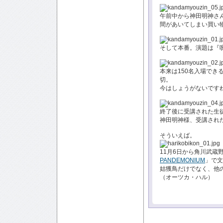
午前中から神田明神さ
間があいてしまい買い
そして本番。演題は『
本来は150名入場でき
切。
今はしょうがないです
終了後に受講された生
神田明神様、受講され
そういえば。
11月6日から角川武蔵
PANDEMONIUM
」で文
姑獲鳥だけでなく、他
（オーツカ・ハル）