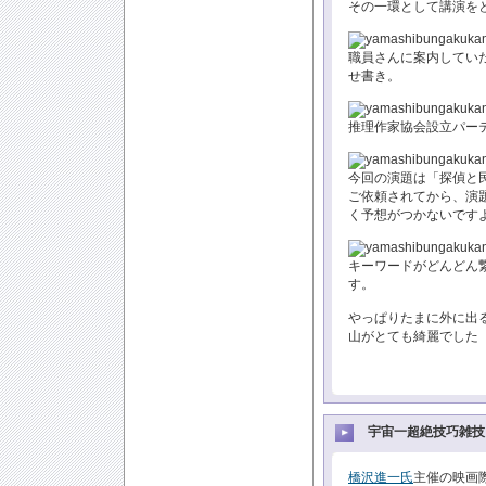
その一環として講演を
職員さんに案内してい
せ書き。
推理作家協会設立パー
今回の演題は「探偵と
ご依頼されてから、演
く予想がつかないです
キーワードがどんどん
す。
やっぱりたまに外に出
山がとても綺麗でした
宇宙一超絶技巧雑技団
橋沢進一氏
主催の映画