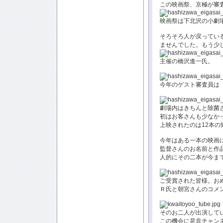
この映画祭、京極が審
映画祭は下北沢の小劇
そろそろ人が戻ってい
ませんでした。もう少
主催の橋沢進一氏。
今年のゲスト審査員は
劇場内はきちんと除菌
初はお客さんも少なか
上映されたのは12本の
今年はある一本の映画
監督さんのお名前と作
人的にその二本が今ま
ご受賞された皆様。お
Ｒ氏と朝宮さんのコメ
そのお二人が出演して
この機会に是非チャン