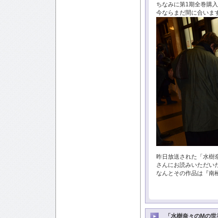
ちなみに第1期全巻購
今ならまだ間に合いま
昨日放送された「水樹
さんにお読みいただい
なんとその作品は『南
「水樹奈々のMの世