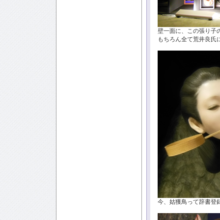
壁一面に、この張り子
もちろん全て荒井良氏
今、姑獲鳥って辞書登