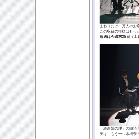
まわりには一万人のお
この収録の模様はせっ
放送は今週末25日（土
「絡新婦の理」の朗読
実は、もう一つ水樹奈