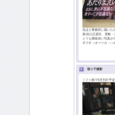
先ほど事務所に届いた
真/谷口正彦氏 実験
とても興味深い写真が
ずです（オーツカ・ハ
張り子撮影
ソフト館で6月刊行予