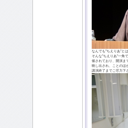
なんでも"ちえりあ"と
そんな"ちえりあ"一角
催されており、開演ま
映し出され、ことのほ
講演終了までご尽力下