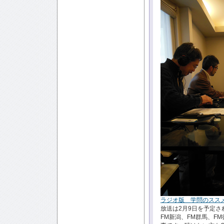
ラジオ版 学問のスス
放送は2月9日を予定
FM新潟、FM群馬、F