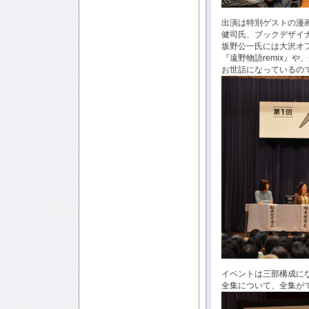
出演は特別ゲストの漫
健司氏、ブックデザイ
坂野公一氏には大沢オ
『遠野物語remix』
お世話になっているの
イベントは三部構成に
全集について、全集が