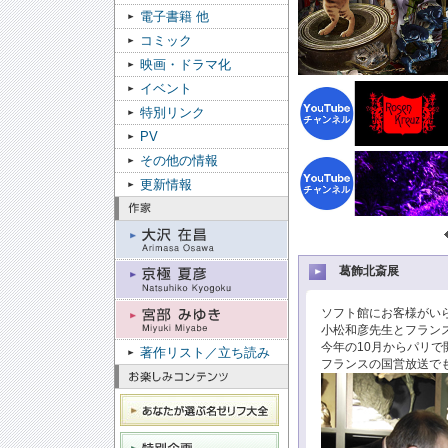
電子書籍 他
コミック
映画・ドラマ化
イベント
特別リンク
PV
その他の情報
更新情報
葛飾北斎展
ソフト館にお客様がい
小松和彦先生とフラン
今年の10月からパリ
著作リスト／立ち読み
フランスの国営放送で