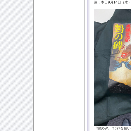
注：本日9月14日（木）
『鵼の碑』Ｔｼｬﾂを頂