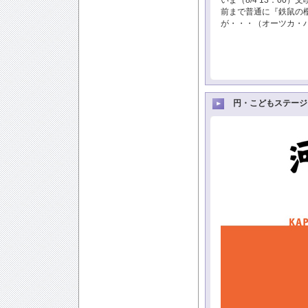
いま（8/4 13：00）
前まで普通に『鉄鼠の檻
が・・・（オーツカ・
円・こどもステージ