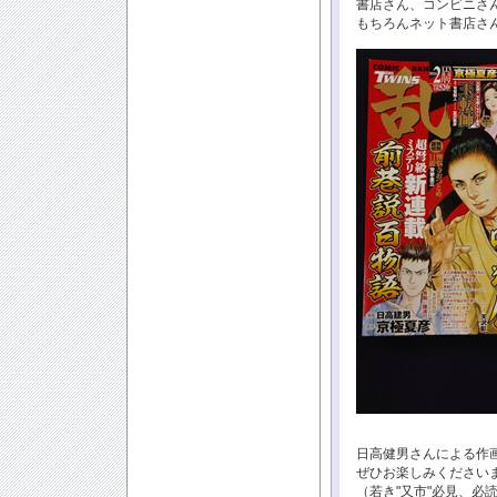
書店さん、コンビニさ
もちろんネット書店さ
日高健男さんによる作画
ぜひお楽しみください
（若き"又市"必見、必読