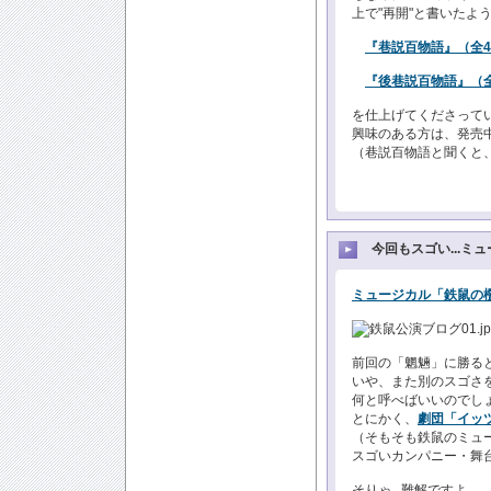
上で"再開"と書いたよ
『巷説百物語』（全
『後巷説百物語』（
を仕上げてくださって
興味のある方は、発売
（巷説百物語と聞くと、
今回もスゴい...ミ
ミュージカル「鉄鼠の
前回の「魍魎」に勝るとも
いや、また別のスゴさ
何と呼べばいいのでしょ
とにかく、
劇団「イッ
（そもそも鉄鼠のミュー
スゴいカンパニー・舞
そりゃ...難解ですよ。