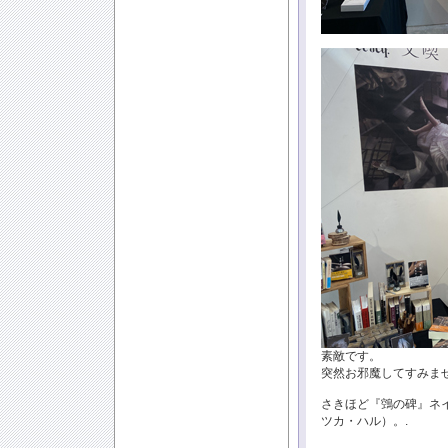
素敵です。
突然お邪魔してすみま
さきほど『鵼の碑』ネ
ツカ・ハル）。.