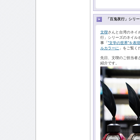
「百鬼夜行」シリー
文喫
さんと台湾のネイ
行」シリーズのネイルポ
事「
"文学の世界"を
ルカラーに
」をご覧く
先日、文喫のご担当者
紹介です。