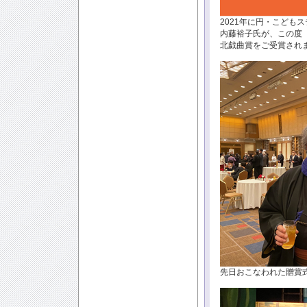
2021年に円・こども
内藤裕子氏が、この度
北戯曲賞をご受賞され
先日おこなわれた贈賞