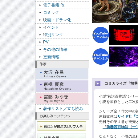
電子書籍 他
コミック
映画・ドラマ化
イベント
特別リンク
PV
その他の情報
更新情報
コミカライズ『前巷
小説"巷説百物語"シリ
小説を原作とした二次使
著作リスト／立ち読み
シリーズ全７作の中の
連載媒体は
リイド社「
先日その第１巻が発売
『
前巷説百物語（一
なんとなく、小説の単