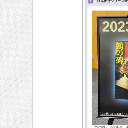
百鬼夜行シリーズ最
『鵼の碑』ノベルス、単