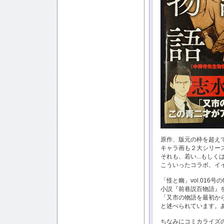
原作、版元の枠を超えて
キャラ画も２大シリー
それも、若い...もし
こういったコラボ、イ
「怪と幽」vol.016
小説『前巷説百物語』
「又市の物語を最初か
と述べられています。あ
ちなみにコミカライズの方