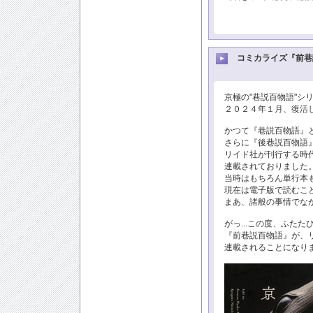
コミカライズ『前巷
京極の"巷説百物語"シ
２０２４年１月、復活
かつて『巷説百物語』
さらに『後巷説百物語』
リイド社が刊行する時
連載されておりました
当時はもちろん単行本
現在は電子版で読むこ
まあ、諸般の事情でなが
がっ...この度、ふた
『前巷説百物語』が、
連載されることになり