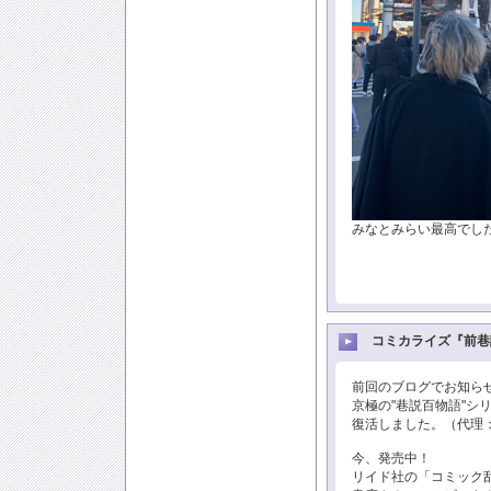
みなとみらい最高でし
コミカライズ『前巷
前回のブログでお知ら
京極の"巷説百物語"シ
復活しました。（代理
今、発売中！
リイド社の「コミック乱