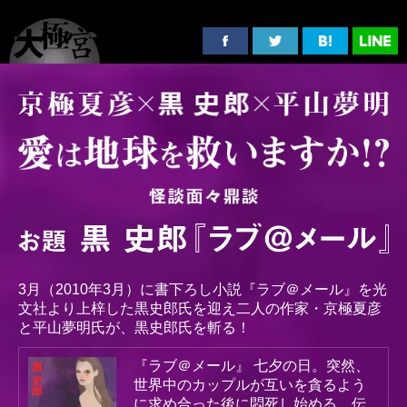
3月（2010年3月）に書下ろし小説『ラブ＠メール』を光
文社より上梓した黒史郎氏を迎え
二人の作家・京極夏彦
と平山夢明氏が、黒史郎氏を斬る！
『ラブ＠メール』
七夕の日。突然、
世界中のカップルが互いを貪るよう
に求め合った後に悶死し始める。伝