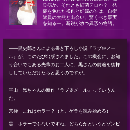
染病か、それとも細菌テロか？ 発
症を免れた裕也と妊婦の唯は、自衛
隊員の大熊と出会い、驚くべき事実
を知る―。新鋭が放つ異形の物語。
――黒史郎さんによる書き下ろし小説『ラブ＠メー
ル』が、このたび出版されました。この機会に、お知
り合いでもある先輩のお二人に、黒さんの前途を後押
ししていただけたらと思うのですが。
平山 黒ちゃんの新作『ラブ＠メール』っていうん
だ。
京極 これはホラー？（と、ゲラを読み始める）
黒 ホラーでもないですね。どちらかというとゾンビ