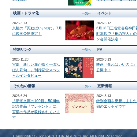
映画・ドラマ化
イベント
一覧へ
2026.3.13
2026.6.12
京極の『死ねばいいのに』7月
6月18日三省堂書店神田
に映画公開決定！
町本店で『柩の狩人』の
ン会開催決定！
特別リンク
PV
一覧へ
2025.11.28
2026.3.13
宮部『新しい花が咲く―ぼん
映画『死ねばいいのに』
ぼん彩句―』刊行記念スペシ
公開中！
ャルインタビュー
その他の情報
更新情報
一覧へ
2026.6.24
2024.3.13
「新潮文庫の100冊」50周年
特別企画を更新しました
記念作品『プレゼント』に、
部のエッセイです
宮部の作品が収録されていま
す
Copyright(c)2022 RACCOON AGENCY Inc.All Right Reserved.