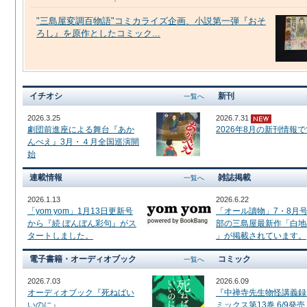
"三島屋変調百物語"コミカライズ企画、小説第一弾『おそ
ろし』を原作としたコミック...
イチオシ
新刊
一覧へ
2026.3.25
2026.7.31
劇団前進座による舞台『あか
2026年8月の新刊情報
んべえ』3月・４月全国巡演開
始
連載情報
雑誌掲載
一覧へ
2026.1.13
2026.6.22
「yom yom」1月13日更新号
「オール讀物」7・8月
から『続 ぼんぼん彩句』がス
部の三島屋最新作「白地
タートしました。
」が掲載されています。
電子書籍・オーディオブック
コミック
一覧へ
2026.7.03
2026.6.09
オーディオブック『死ねばい
『中禅寺先生物怪講義録
いのに』
ミックス第13巻 6/9発売